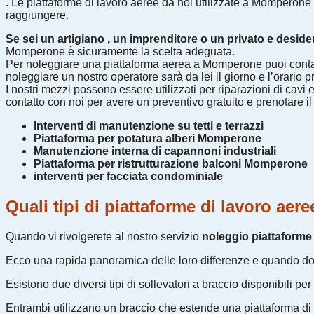
. Le piattaforme di lavoro aeree da noi utilizzate a Momperone 
raggiungere.
Se sei un artigiano , un imprenditore o un privato e desider
Momperone è sicuramente la scelta adeguata.
Per noleggiare una piattaforma aerea a Momperone puoi contat
noleggiare un nostro operatore sarà da lei il giorno e l’orario p
I nostri mezzi possono essere utilizzati per riparazioni di cavi el
contatto con noi per avere un preventivo gratuito e prenotare 
Interventi di manutenzione su tetti e terrazzi
Piattaforma per potatura alberi Momperone
Manutenzione interna di capannoni industriali
Piattaforma per ristrutturazione balconi Momperone
interventi per facciata condominiale
Quali tipi di piattaforme di lavoro ae
Quando vi rivolgerete al nostro servizio
noleggio piattaforme 
Ecco una rapida panoramica delle loro differenze e quando dovres
Esistono due diversi tipi di sollevatori a braccio disponibili per 
Entrambi utilizzano un braccio che estende una piattaforma di l