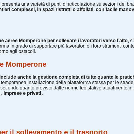
esenta una varietà di punti di articolazione su sezioni del braccio,
tieri complessi, in spazi ristretti o affollati, con facile man
rme aeree Momperone per sollevare i lavoratori verso l’alto
, s
forma in grado di supportare più lavoratori e i loro strumenti co
rno agli ostacoli.
rme Momperone
nclude anche la gestione completa di tutte quante le prati
 la temporanea installazione della piattaforma stessa per le str
ti, secondo quanto previsto dalle norme legislative attualmente 
, imprese e privati .
er il sollevamento e il trasporto