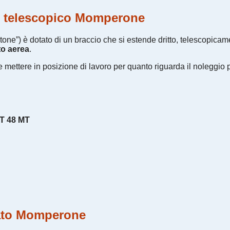
 o telescopico Momperone
tone”) è dotato di un braccio che si estende dritto, telescopica
to aerea
.
e e mettere in posizione di lavoro per quanto riguarda il nolegg
MT 48 MT
olato Momperone