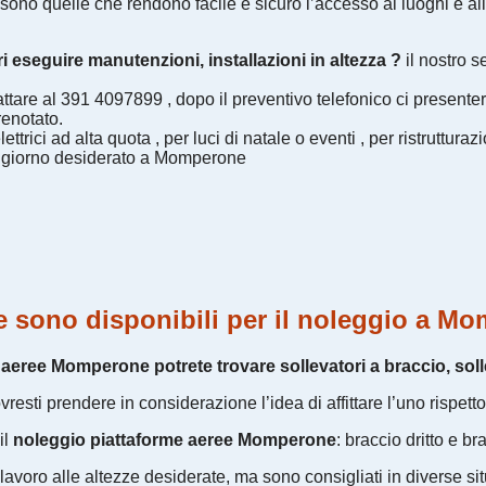
sono quelle che rendono facile e sicuro l’accesso ai luoghi e all
i eseguire manutenzioni, installazioni in altezza ?
il nostro s
tare al 391 4097899 , dopo il preventivo telefonico ci present
renotato.
ettrici ad alta quota , per luci di natale o eventi , per ristruttura
il giorno desiderato a Momperone
ree sono disponibili per il noleggio a M
aeree Momperone potrete trovare sollevatori a braccio, soll
ti prendere in considerazione l’idea di affittare l’uno rispetto a
il
noleggio piattaforme aeree Momperone
: braccio dritto e br
avoro alle altezze desiderate, ma sono consigliati in diverse sit