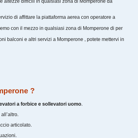
e altezze difficili in qualsiasi zona di Momperone da
ervizio di affittare la piattaforma aerea con operatore a
eremo con il mezzo in qualsiasi zona di Momperone di per
zioni balconi e altri servizi a Momperone , potete mettervi in
omperone ?
evatori a forbice e sollevatori uomo
.
ll’altro.
accio articolato.
uazioni.