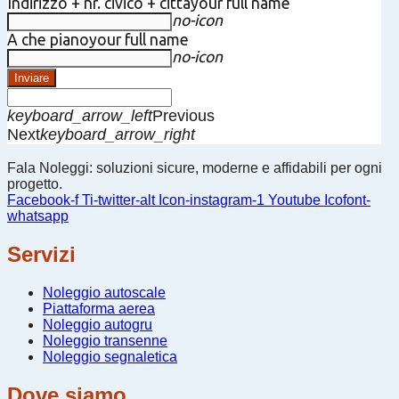
Indirizzo + nr. civico + città
your full name
no-icon
A che piano
your full name
no-icon
Inviare
keyboard_arrow_left
Previous
Next
keyboard_arrow_right
Fala Noleggi: soluzioni sicure, moderne e affidabili per ogni
progetto.
Facebook-f
Ti-twitter-alt
Icon-instagram-1
Youtube
Icofont-
whatsapp
Servizi
Noleggio autoscale
Piattaforma aerea
Noleggio autogru
Noleggio transenne
Noleggio segnaletica
Dove siamo