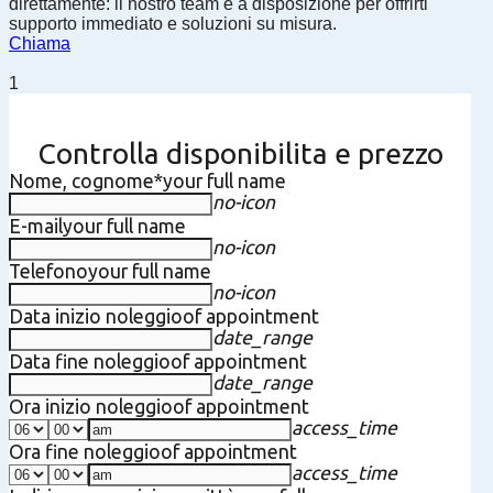
direttamente: il nostro team è a disposizione per offrirti
supporto immediato e soluzioni su misura.
Chiama
1
Controlla disponibilita e prezzo
Nome, cognome*
your full name
no-icon
E-mail
your full name
no-icon
Telefono
your full name
no-icon
Data inizio noleggio
of appointment
date_range
Data fine noleggio
of appointment
date_range
Ora inizio noleggio
of appointment
access_time
Ora fine noleggio
of appointment
access_time